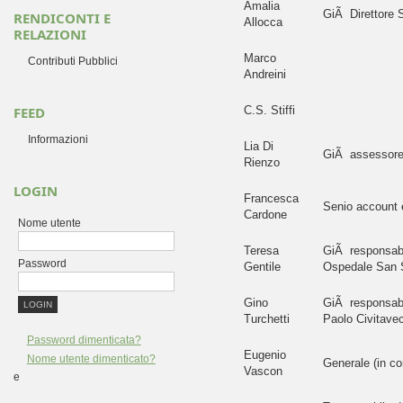
Amalia
GiÃ Direttore S
RENDICONTI E
Allocca
RELAZIONI
Marco
Contributi Pubblici
Andreini
FEED
C.S. Stiffi
Informazioni
Lia Di
GiÃ assessore 
Rienzo
LOGIN
Francesca
Senio account 
Cardone
Nome utente
Teresa
GiÃ responsabi
Password
Gentile
Ospedale San S
Gino
GiÃ responsabi
Turchetti
Paolo Civitave
Password dimenticata?
Eugenio
Nome utente dimenticato?
Generale (in c
Vascon
e