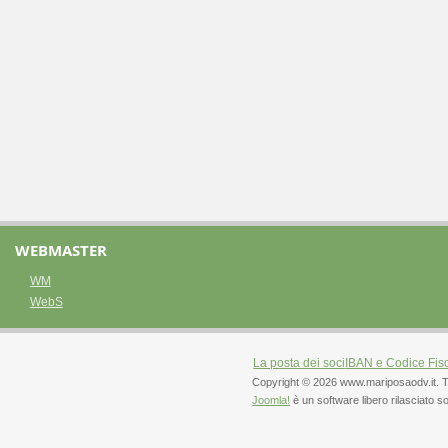
WEBMASTER
WM
WebS
La posta dei soci
IBAN e Codice Fis
Copyright © 2026 www.mariposaodv.it. Tutti 
Joomla!
è un software libero rilasciato s