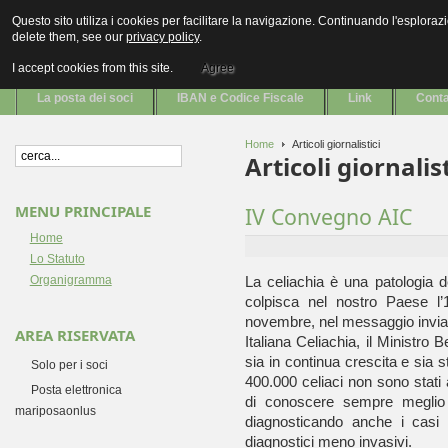
CONOSCERE LA CELIACHIA
Questo sito utiliza i cookies per facilitare la navigazione. Continuando l'esplora
delete them, see our
privacy policy
.
Sani senza il glutine
I accept cookies from this site.
Agree
La posta dei soci
IBAN e Codice Fiscale
Link
Conta
Home
Articoli giornalistici
Articoli giornalist
MENU PRINCIPALE
IV Convegno AIC
Home
Lo Statuto
Organigramma
La celiachia è una patologia 
colpisca nel nostro Paese l
novembre, nel messaggio invia
AREA RISERVATA
Italiana Celiachia, il Ministro
sia in continua crescita e sia 
Solo per i soci
400.000 celiaci non sono stati 
Posta elettronica
di conoscere sempre meglio q
mariposaonlus
diagnosticando anche i casi di
diagnostici meno invasivi.