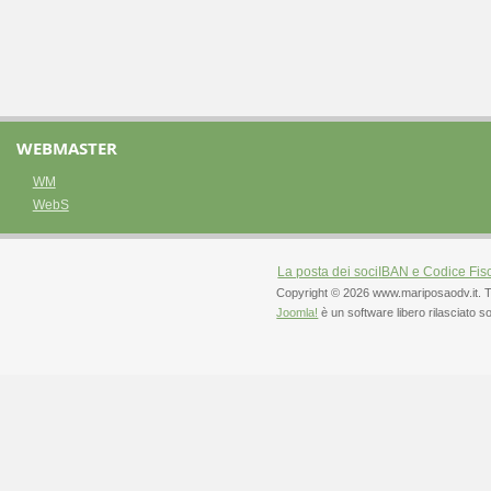
WEBMASTER
WM
WebS
La posta dei soci
IBAN e Codice Fis
Copyright © 2026 www.mariposaodv.it. Tutti 
Joomla!
è un software libero rilasciato s