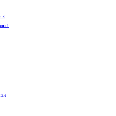
ma 3
amma 1
tale