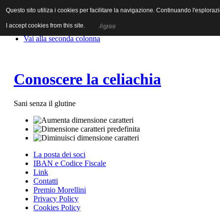
Questo sito utiliza i cookies per facilitare la navigazione. Continuando l'esplor
Vai al contenuto
Vai alla navigazione principale
I accept cookies from this site.
Agree
Vai alla prima colonna
Vai alla seconda colonna
Conoscere la celiachia
Sani senza il glutine
La posta dei soci
IBAN e Codice Fiscale
Link
Contatti
Premio Morellini
Privacy Policy
Cookies Policy