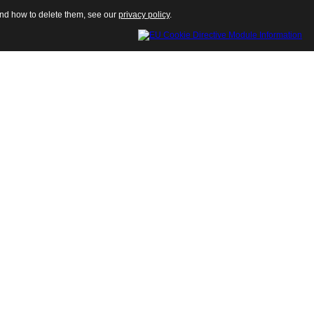
 and how to delete them, see our
privacy policy
.