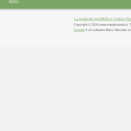
WebS
La posta dei soci
IBAN e Codice Fis
Copyright © 2026 www.mariposaodv.it. Tutti 
Joomla!
è un software libero rilasciato s