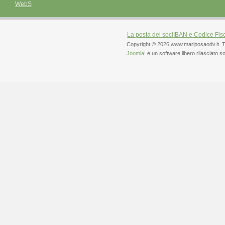
WebS
La posta dei soci
IBAN e Codice Fis
Copyright © 2026 www.mariposaodv.it. Tutti 
Joomla!
è un software libero rilasciato s