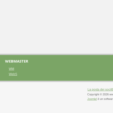
WEBMASTER
WM
WebS
La posta dei soci
I
Copyright © 2026 www.m
Joomla!
è un software