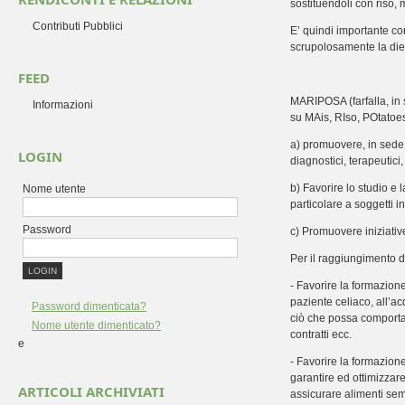
sostituendoli con riso, m
Contributi Pubblici
E’ quindi importante co
scrupolosamente la die
FEED
MARIPOSA (farfalla, in s
Informazioni
su MAis, RIso, POtatoes
a) promuovere, in sede n
LOGIN
diagnostici, terapeutici,
b) Favorire lo studio e 
Nome utente
particolare a soggetti in
Password
c) Promuovere iniziative
Per il raggiungimento d
- Favorire la formazion
paziente celiaco, all’a
Password dimenticata?
ciò che possa comportar
Nome utente dimenticato?
contratti ecc.
e
- Favorire la formazione
garantire ed ottimizzare
ARTICOLI ARCHIVIATI
assicurare alimenti sempr