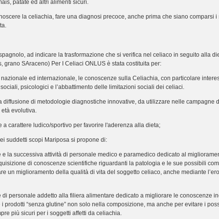
ais, patate ed altri alimenti sicuri.
noscere la celiachia, fare una diagnosi precoce, anche prima che siano comparsi i 
ta.
pagnolo, ad indicare la trasformazione che si verifica nel celiaco in seguito alla di
, grano SAraceno) Per I Celiaci ONLUS è stata costituita per:
azionale ed internazionale, le conoscenze sulla Celiachia, con particolare interesse
 sociali, psicologici e l’abbattimento delle limitazioni sociali dei celiaci.
la diffusione di metodologie diagnostiche innovative, da utilizzare nelle campagne di
 età evolutiva.
 a carattere ludico/sportivo per favorire l'aderenza alla dieta;
ei suddetti scopi Mariposa si propone di:
e e la successiva attività di personale medico e paramedico dedicato al miglioramen
cquisizione di conoscenze scientifiche riguardanti la patologia e le sue possibili co
e un miglioramento della qualità di vita del soggetto celiaco, anche mediante l’ero
 di personale addetto alla filiera alimentare dedicato a migliorare le conoscenze iner
 i prodotti “senza glutine” non solo nella composizione, ma anche per evitare i possi
e più sicuri per i soggetti affetti da celiachia.