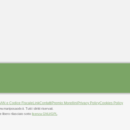
BAN e Codice Fiscale
Link
Contatti
Premio Morellini
Privacy Policy
Cookies Policy
ariposaodv.it. Tutti i diritti riservati.
 libero rilasciato sotto
licenza GNU/GPL
.