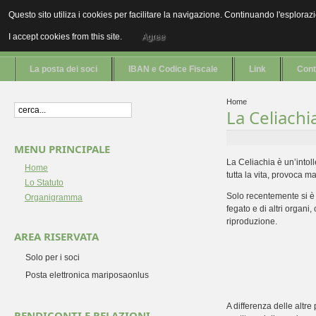
CONOSCERE LA CELIACHIA
Questo sito utiliza i cookies per facilitare la navigazione. Continuando l'esplor
I accept cookies from this site.
Agree
Sani senza il glutine
La posta dei soci
IBAN e Codice Fiscale
Link
Cont
Home
La Celiachi
MENU PRINCIPALE
La Celiachia è un’intol
Home
tutta la vita, provoca ma
Lo Statuto
Solo recentemente si è c
Organigramma
fegato e di altri organi
riproduzione.
AREA RISERVATA
Solo per i soci
Posta elettronica mariposaonlus
A differenza delle altre
RENDICONTI E RELAZIONI