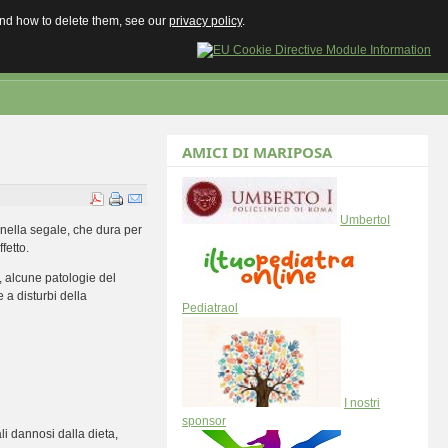
 and how to delete them, see our
privacy policy
.
AMICI DI MARIPOSA
UmbertoI
 nella segale, che dura per
fetto.
e, alcune patologie del
 a disturbi della
Pediatraol
I nostri
sponsor
li dannosi dalla dieta,