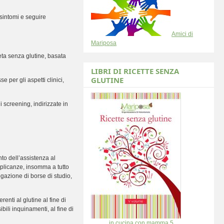
sintomi e seguire
Amici di
Mariposa
eta senza glutine, basata
LIBRI DI RICETTE SENZA
GLUTINE
 per gli aspetti clinici,
 screening, indirizzate in
to dell’assistenza al
mplicanze, insomma a tutto
gazione di borse di studio,
enti al glutine al fine di
bili inquinamenti, al fine di
............in cucina con mamma 5