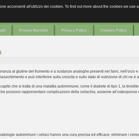
azione acconsenti all'utilizzo dei cookies. To find out more about the cookies we use
atti
Premio Morellini
Privacy Policy
Cookies Policy
a
leranza al glutine del frumento e a sostanze analoghe presenti nel farro, nell’orzo e
lassorbimento e può interferire sulla crescita e sullo stato di nutrizione di chi ne è af
apito che si tratta di una malattia autoimmune, come il diabete di tipo 1, la tiroidit
, che possono rappresentare complicazioni della celiachia, assieme all’osteoporosi e
 patologie autoimmuni i celiaci hanno una cura precisa ed efficace: eliminare i cerea