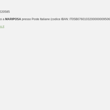
9220585
to a
MARIPOSA
presso Poste Italiane (codice IBAN: IT05B0760103200000009506
.it