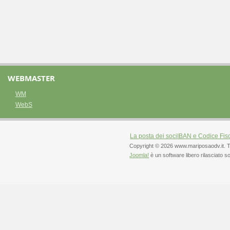
WEBMASTER
WM
WebS
La posta dei soci
IBAN e Codice Fis
Copyright © 2026 www.mariposaodv.it. Tutti 
Joomla!
è un software libero rilasciato s