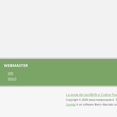
WEBMASTER
WM
WebS
La posta dei soci
IBAN e Codice Fis
Copyright © 2026 www.mariposaodv.it. Tutti 
Joomla!
è un software libero rilasciato s