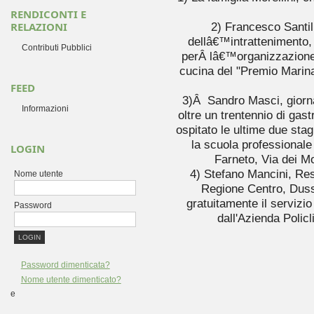
RENDICONTI E
RELAZIONI
2) Francesco Santil
dellâ€™intrattenimento, 
Contributi Pubblici
perÂ lâ€™organizzazione, 
cucina del "Premio Marina
FEED
3)Â Sandro Masci, giornal
Informazioni
oltre un trentennio di gas
ospitato le ultime due sta
la scuola professionale
LOGIN
Farneto, Via dei M
4) Stefano Mancini, Res
Nome utente
Regione Centro, Duss
gratuitamente il servizio 
Password
dall'Azienda Polic
Password dimenticata?
Nome utente dimenticato?
e