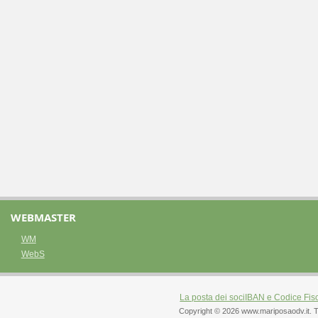
WEBMASTER
WM
WebS
La posta dei soci
IBAN e Codice Fis
Copyright © 2026 www.mariposaodv.it. Tutti 