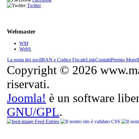
Twitter
Webmaster
WM
WebS
La posta dei soci
IBAN e Codice Fiscale
Link
Contatti
Premio Morell
Copyright © 2026 www.marip
riservati.
Joomla!
è un software liber
GNU/GPL
.
Feed Entries