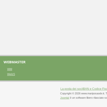
WEBMASTER
WM
WebS
La posta dei soci
IBAN e Codice Fis
Copyright © 2026 www.mariposaodv.it. Tutti 
Joomla!
è un software libero rilasciato s