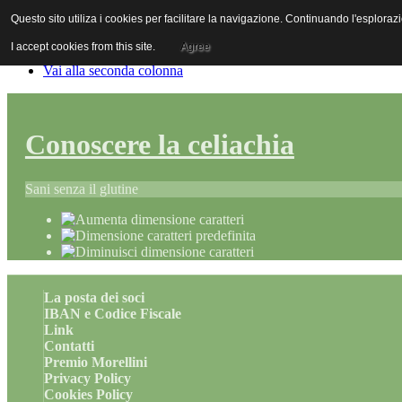
Questo sito utiliza i cookies per facilitare la navigazione. Continuando l'esplor
Vai al contenuto
Vai alla navigazione principale
I accept cookies from this site.
Agree
Vai alla prima colonna
Vai alla seconda colonna
Conoscere la celiachia
Sani senza il glutine
La posta dei soci
IBAN e Codice Fiscale
Link
Contatti
Premio Morellini
Privacy Policy
Cookies Policy