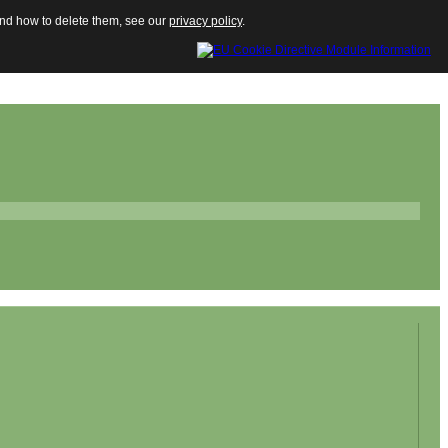
 and how to delete them, see our
privacy policy
.