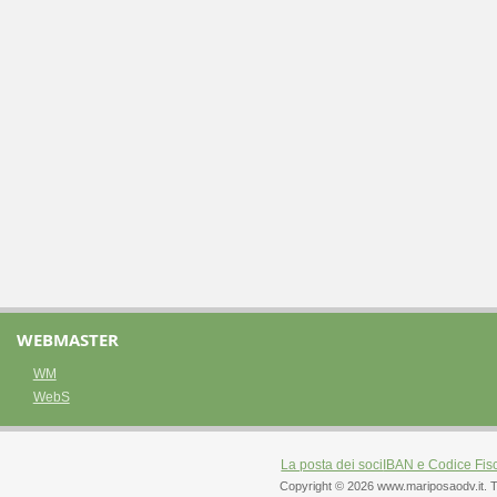
WEBMASTER
WM
WebS
La posta dei soci
IBAN e Codice Fis
Copyright © 2026 www.mariposaodv.it. Tutti 